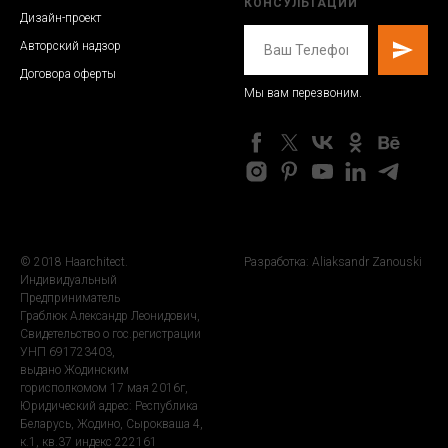
КОНСУЛЬТАЦИИ
Дизайн-проект
Авторский надзор
Договора оферты
Мы вам перезвоним.
© 2018 Haarchitect.
Разработка: Aliaksandr Zanouski
Индивидуальный
Предприниматель
Граблюк Александр Леонидович,
Свидетельство о гос.регистрации
УНП 691723403,
выдано Жодинским
горисполкомом 17 мая 2016г,
Юридический адрес: Республика
Беларусь, Жодино, Сырокваша 4,
к.1, кв.37 индекс 222161