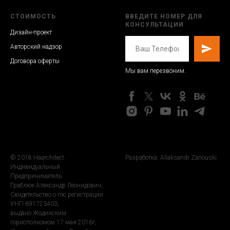
СТОИМОСТЬ
ВВЕДИТЕ НОМЕР ДЛЯ
КОНСУЛЬТАЦИИ
Дизайн-проект
Авторский надзор
Договора оферты
Мы вам перезвоним.
© 2018 Haarchitect.
Разработка: Aliaksandr Zanouski
Индивидуальный
Предприниматель
Граблюк Александр Леонидович,
Свидетельство о гос.регистрации
УНП 691723403,
выдано Жодинским
горисполкомом 17 мая 2016г,